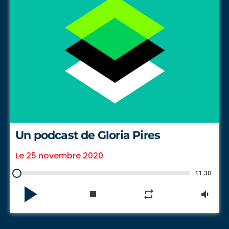
Un podcast de Gloria Pires
Le 25 novembre 2020
11:30
play_arrow
stop
repeat
volume_down