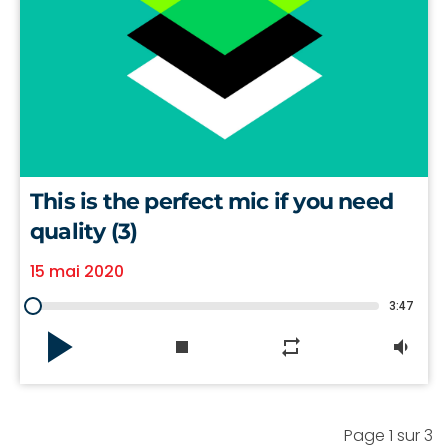
This is the perfect mic if you need
quality (3)
15 mai 2020
3:47
play_arrow
stop
repeat
volume_down
Page 1 sur 3