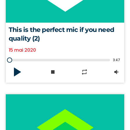
This is the perfect mic if you need
quality (2)
15 mai 2020
3:47
play_arrow
stop
repeat
volume_down