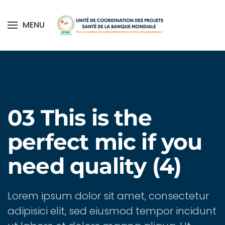
MENU
Skip to main content
Home
Médias center
Multimedia
Podcasts
03 This is the
perfect mic if you
need quality (4)
Lorem ipsum dolor sit amet, consectetur
adipisici elit, sed eiusmod tempor incidunt