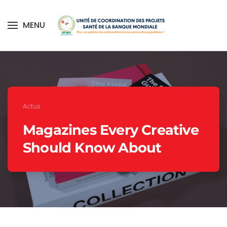
MENU
Skip to main content
Accueil
Médias center
Actualités
Actus
Magazines Every Creative
Should Know About