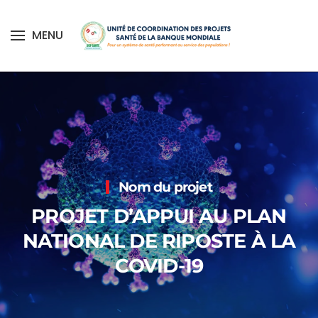
MENU
Skip to main content
Accueil
Notre action
Nos projets
Nom du projet
PROJET D’APPUI AU PLAN
NATIONAL DE RIPOSTE À LA
COVID-19