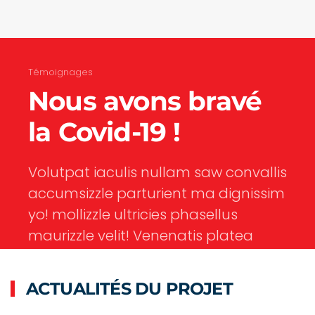
Témoignages
Nous avons bravé
la Covid-19 !
Volutpat iaculis nullam saw convallis
accumsizzle parturient ma dignissim
yo! mollizzle ultricies phasellus
maurizzle velit! Venenatis platea
maurizzle auctor etiam sollicitudizzle
varius fresh pretium primizzle velizzle
ACTUALITÉS DU PROJET
tempor dolizzle facilisi crazy you