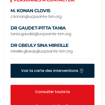
M. KONAN CLOVIS
c.konan@ucpsante-bm.org
DR GAUDET-PITTA TANIA
tania.gaudet@ucpsante-bm.org
DR GBEULY SINA MIREILLE
mireille.gbeuly@ucpsante-bm.org
Voir la carte des interventions
Consulter toute la