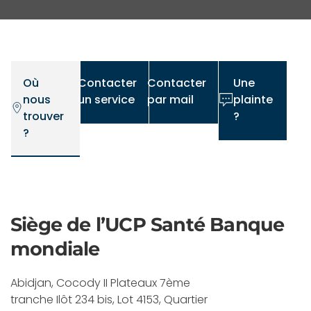
Où
Contacter
Contacter
Une
nous
un service
par mail
plainte
trouver
?
?
Siège de l’UCP Santé Banque
mondiale
Abidjan, Cocody II Plateaux 7ème
tranche Ilôt 234 bis, Lot 4153, Quartier